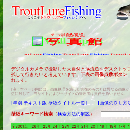
デジタルカメラで撮影した大自然と渓流魚をデスクトッ
残して行きたいと考えています。下表の
画像点数ボタン
れます。
[注：本ページ内には、画像処理を施した実在のものとは異なる画像
益に対して、当サイトおよび当サイトの管理者は責任を負いません。
[年別 テキスト版 壁紙タイトル一覧]
[画像のＤＬ方
壁紙キーワード検索
（
検索方法の解説
）：
全3301点
26年
25年
24年
23年
22年
21年
20年
19年
18年
17年