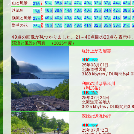
山と風景
51
38
41
47
49
32
37
44
43
21
点
点
点
点
点
点
点
点
点
点
渓流魚
46
38
44
43
40
35
34
42
38
16
点
点
点
点
点
点
点
点
点
点
渓流と風景
49
40
43
48
46
32
37
41
35
22
点
点
点
点
点
点
点
点
点
点
野草の花
49
47
48
48
41
32
35
38
31
26
点
点
点
点
点
点
点
点
点
点
49点の画像が見つかりました。21～40点目の20点を表示
渓流と風景の写真 （2025年度）
駆け上がる層雲
25年08月01日
北海道襟裳町
3188 kbytes / DL時間約4.
利尻の渓は暴れ川
（利尻岳）
25年07月24日
北海道宗谷地方
3025 kbytes / DL時間約3.
深緑の源流釣行
25年07月12日