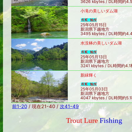
3626 kbytes / DL時間約4.
小滝の美しいダム湖
25年05月15日
新潟県下越地方
3495 kbytes / DL時間約4.
水没林の美しいダム湖
25年05月13日
新潟県下越地方
3241 kbytes / DL時間約4.
新緑輝く
25年05月03日
新潟県下越地方
4047 kbytes / DL時間約5.
前1-20
/ 現在21-40 /
次41-49
Trout Lure
Fishing
Sin