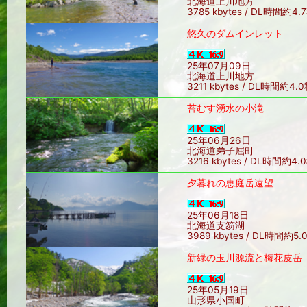
北海道上川地方
3785 kbytes / DL時間約4.
悠久のダムインレット
25年07月09日
北海道上川地方
3211 kbytes / DL時間約4.
苔むす湧水の小滝
25年06月26日
北海道弟子屈町
3216 kbytes / DL時間約4.
夕暮れの恵庭岳遠望
25年06月18日
北海道支笏湖
3989 kbytes / DL時間約5.
新緑の玉川源流と梅花皮岳
25年05月19日
山形県小国町