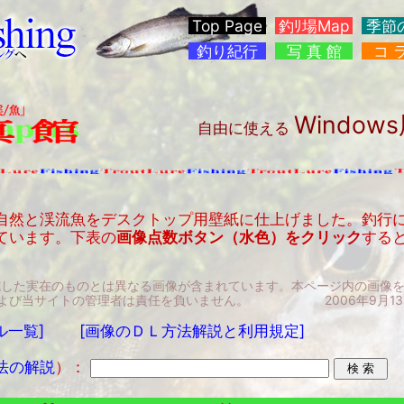
Top Page
釣ﾘ場Map
季節
釣り紀行
写 真 館
コ 
Window
自由に使える
自然と渓流魚をデスクトップ用壁紙に仕上げました。釣行
ています。下表の
画像点数ボタン（水色）をクリック
する
施した実在のものとは異なる画像が含まれています。本ページ内の画像
よび当サイトの管理者は責任を負いません。 2006年9月13日、
ル一覧]
[画像のＤＬ方法解説と利用規定]
法の解説
）：