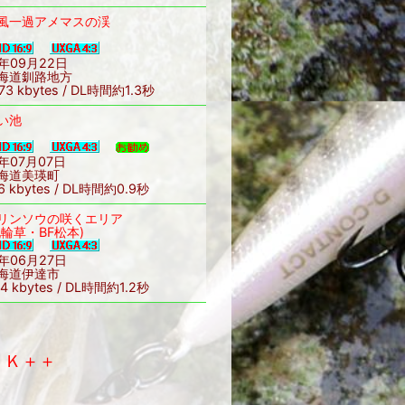
風一過アメマスの渓
7年09月22日
海道釧路地方
73 kbytes / DL時間約1.3秒
い池
7年07月07日
海道美瑛町
6 kbytes / DL時間約0.9秒
リンソウの咲くエリア
九輪草・BF松本)
7年06月27日
海道伊達市
4 kbytes / DL時間約1.2秒
Ｋ＋＋
y