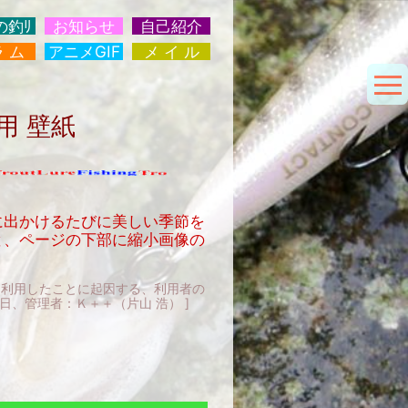
の釣ﾘ
お知らせ
自己紹介
ラ ム
アニメGIF
メ イ ル
s用 壁紙
に出かけるたびに美しい季節を
と、ページの下部に縮小画像の
を利用したことに起因する、利用者の
管理者：Ｋ＋＋（片山 浩） ]