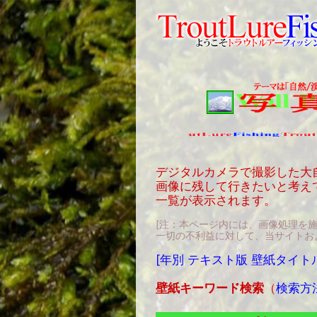
デジタルカメラで撮影した大
画像に残して行きたいと考え
一覧が表示されます。
[注：本ページ内には、画像処理を
一切の不利益に対して、当サイトお
[年別 テキスト版 壁紙タイト
壁紙キーワード検索
（
検索方