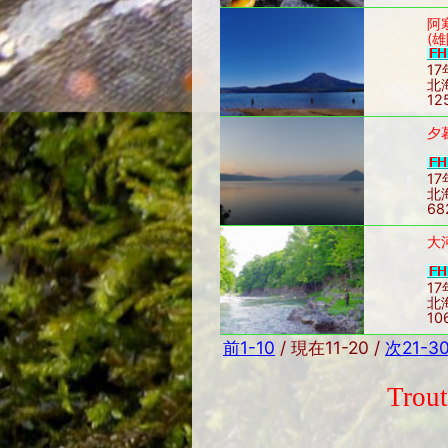
阿
(
17
北
12
夕
17
北
68
大
17
北
10
前1-10
/ 現在11-20 /
次21-3
Trou