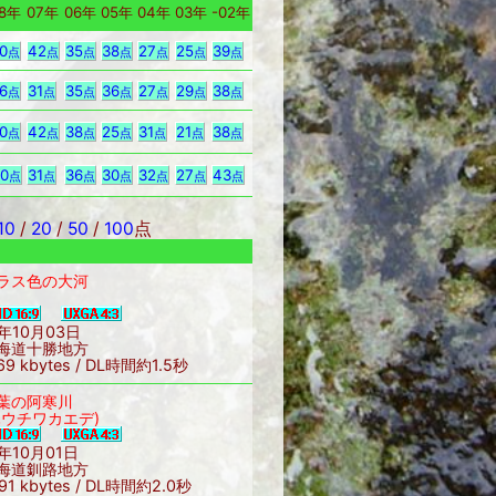
8年
07年
06年
05年
04年
03年
-02年
0
42
35
38
27
25
39
点
点
点
点
点
点
点
6
31
35
36
27
29
38
点
点
点
点
点
点
点
0
42
38
25
31
21
38
点
点
点
点
点
点
点
0
31
36
30
32
27
43
点
点
点
点
点
点
点
10
/
20
/
50
/
100
点
ラス色の大河
7年10月03日
海道十勝地方
69 kbytes / DL時間約1.5秒
葉の阿寒川
ハウチワカエデ)
7年10月01日
海道釧路地方
91 kbytes / DL時間約2.0秒