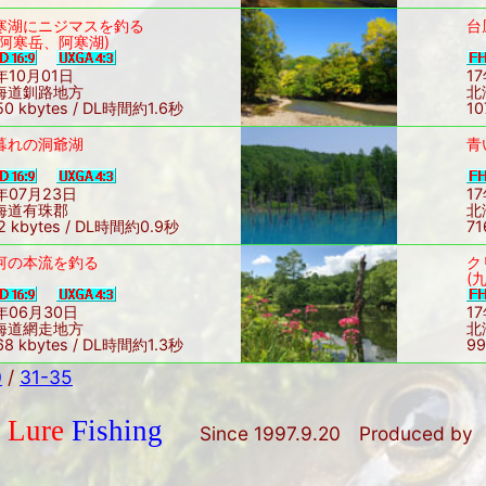
寒湖にニジマスを釣る
台
雄阿寒岳、阿寒湖)
年10月01日
1
海道釧路地方
北
50 kbytes / DL時間約1.6秒
10
暮れの洞爺湖
青
年07月23日
1
海道有珠郡
北
2 kbytes / DL時間約0.9秒
71
河の本流を釣る
ク
(
年06月30日
1
海道網走地方
北
68 kbytes / DL時間約1.3秒
99
0
/
31-35
t Lure
Fishing
Since 1997.9.20 Produced b