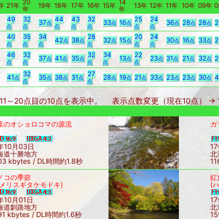
20
14
年
21年
19年
18年
17年
16年
15年
13年
12年
11年
10年
09年
0
年
年
49
32
44
43
32
25
24
37
33
16
36
28
28
2
点
点
点
点
点
点
点
点
点
点
点
点
点
40
35
34
28
20
24
42
38
32
15
30
16
33
2
点
点
点
点
点
点
点
点
点
点
点
点
点
46
32
32
34
22
37
41
35
13
23
31
21
32
2
点
点
点
点
点
点
点
点
点
点
点
点
点
32
27
41
35
38
31
28
19
21
33
23
23
30
4
点
点
点
点
点
点
点
点
点
点
点
点
点
11～20点目の10点を表示中。
表示点数変更（現在10点） ->
葉のオショロコマの源流
ガ
年10月03日
1
海道十勝地方
北
03 kbytes / DL時間約1.8秒
11
ノコの季節
紅
ヌメリスギタケモドキ)
(
年10月01日
1
海道釧路地方
北
91 kbytes / DL時間約1.6秒
15