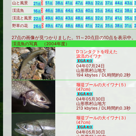
山と風景
51
38
41
47
49
32
37
44
43
21
点
点
点
点
点
点
点
点
点
点
渓流魚
46
38
44
43
40
35
34
42
38
16
点
点
点
点
点
点
点
点
点
点
渓流と風景
49
40
43
48
46
32
37
41
35
22
点
点
点
点
点
点
点
点
点
点
野草の花
49
47
48
48
41
32
35
38
31
26
点
点
点
点
点
点
点
点
点
点
27点の画像が見つかりました。11～20点目の10点を表示
渓流魚の写真 （2004年度）
Dコンタクトを咥えた
源流のイワナ
04年07月24日
山形県村山地方
194 kbytes / DL時間約0.2秒
堰堤プールの大イワナ(５)
(47cm)
04年05月30日
山形県村山地方
213 kbytes / DL時間約0.3秒
堰堤プールの大イワナ(３)
(47cm)
04年05月30日