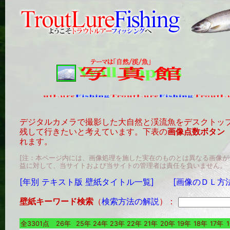
デジタルカメラで撮影した大自然と渓流魚をデスクトッ
残して行きたいと考えています。下表の
画像点数ボタン
れます。
[注：本ページ内には、画像処理を施した実在のものとは異なる画像
益に対して、当サイトおよび当サイトの管理者は責任を負いません。
[年別 テキスト版 壁紙タイトル一覧]
[画像のＤＬ方
壁紙キーワード検索
（
検索方法の解説
）：
全3301点
26年
25年
24年
23年
22年
21年
20年
19年
18年
17年