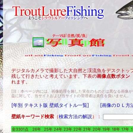
デジタルカメラで撮影した大自然と渓流魚をデスクトッ
残して行きたいと考えています。下表の
画像点数ボタン
れます。
[注：本ページ内には、画像処理を施した実在のものとは異なる画像
益に対して、当サイトおよび当サイトの管理者は責任を負いません。
[年別 テキスト版 壁紙タイトル一覧]
[画像のＤＬ方
壁紙キーワード検索
（
検索方法の解説
）：
全3301点
26年
25年
24年
23年
22年
21年
20年
19年
18年
17年