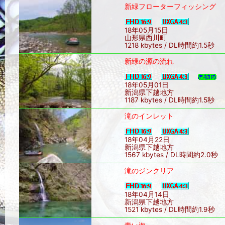
新緑フローターフィッシング
18年05月15日
山形県西川町
1218 kbytes / DL時間約1.5秒
新緑の源の流れ
18年05月01日
新潟県下越地方
1187 kbytes / DL時間約1.5秒
滝のインレット
18年04月22日
新潟県下越地方
1567 kbytes / DL時間約2.0秒
滝のジンクリア
18年04月14日
新潟県下越地方
1521 kbytes / DL時間約1.9秒