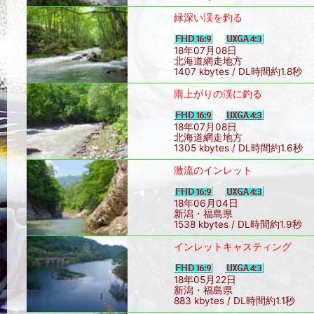
緑深い渓を釣る
18年07月08日
北海道網走地方
1407 kbytes / DL時間約1.8秒
雨上がりの渓に釣る
18年07月08日
北海道網走地方
1305 kbytes / DL時間約1.6秒
激流のインレット
18年06月04日
新潟・福島県
1538 kbytes / DL時間約1.9秒
インレットキャスティング
18年05月22日
新潟・福島県
883 kbytes / DL時間約1.1秒