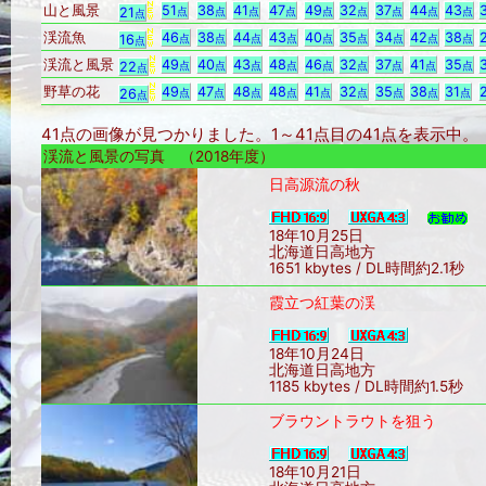
山と風景
51
38
41
47
49
32
37
44
43
21
点
点
点
点
点
点
点
点
点
点
渓流魚
46
38
44
43
40
35
34
42
38
16
点
点
点
点
点
点
点
点
点
点
渓流と風景
49
40
43
48
46
32
37
41
35
22
点
点
点
点
点
点
点
点
点
点
野草の花
49
47
48
48
41
32
35
38
31
26
点
点
点
点
点
点
点
点
点
点
41点の画像が見つかりました。1～41点目の41点を表示中
渓流と風景の写真 （2018年度）
日高源流の秋
18年10月25日
北海道日高地方
1651 kbytes / DL時間約2.1秒
霞立つ紅葉の渓
18年10月24日
北海道日高地方
1185 kbytes / DL時間約1.5秒
ブラウントラウトを狙う
18年10月21日