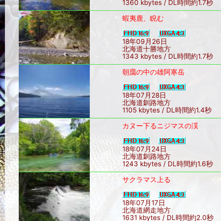
1360 kbytes / DL時間約1.7秒
蝦夷鹿、睨む
18年09月26日
北海道十勝地方
1343 kbytes / DL時間約1.7秒
朝靄の中の雄阿寒岳
18年07月28日
北海道釧路地方
1105 kbytes / DL時間約1.4秒
カヌー下るニジマスの渓
18年07月24日
北海道釧路地方
1243 kbytes / DL時間約1.6秒
サクラマス上る
18年07月17日
北海道網走地方
1631 kbytes / DL時間約2.0秒