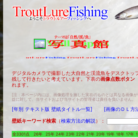
デジタルカメラで撮影した大自然と渓流魚をデスクトッ
残して行きたいと考えています。下表の
画像点数ボタン
れます。
[注：本ページ内には、画像処理を施した実在のものとは異なる画像
益に対して、当サイトおよび当サイトの管理者は責任を負いません。
[年別 テキスト版 壁紙タイトル一覧]
[画像のＤＬ方
壁紙キーワード検索
（
検索方法の解説
）：
全3301点
26年
25年
24年
23年
22年
21年
20年
19年
18年
17年