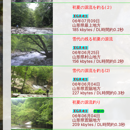
初夏の源流を釣る(２)
06年07月09日
山形県最上地方
185 kbytes / DL時間約0.2秒
雪代の残る初夏の源流
06年06月25日
山形県村山地方
156 kbytes / DL時間約0.2秒
雪代の源流を釣る(2)
06年06月04日
山形県置賜地方
227 kbytes / DL時間約0.3秒
初夏の源流釣り
06年06月04日
山形県置賜地方
209 kbytes / DL時間約0.3秒