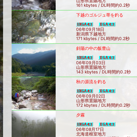
山形県置賜地方
161 kbytes / DL時間約0.2秒
下越のゴルジュ帯を釣る
06年09月18日
新潟県下越地方
171 kbytes / DL時間約0.2秒
斜陽の中の飯豊山
06年09月03日
山形県置賜地方
143 kbytes / DL時間約0.2秒
秋の源流を釣る
06年09月02日
山形県置賜地方
172 kbytes / DL時間約0.2秒
夕霧
06年08月17日
北海道根室地方