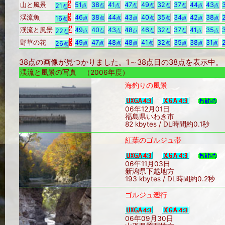
山と風景
51
38
41
47
49
32
37
44
43
21
点
点
点
点
点
点
点
点
点
点
渓流魚
46
38
44
43
40
35
34
42
38
16
点
点
点
点
点
点
点
点
点
点
渓流と風景
49
40
43
48
46
32
37
41
35
22
点
点
点
点
点
点
点
点
点
点
野草の花
49
47
48
48
41
32
35
38
31
26
点
点
点
点
点
点
点
点
点
点
38点の画像が見つかりました。1～38点目の38点を表示
渓流と風景の写真 （2006年度）
海釣りの風景
06年12月01日
福島県いわき市
82 kbytes / DL時間約0.1秒
紅葉のゴルジュ帯
06年11月03日
新潟県下越地方
193 kbytes / DL時間約0.2秒
ゴルジュ遡行
06年09月30日