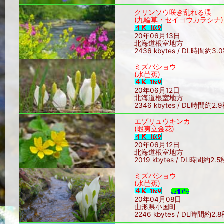
クリンソウ咲き乱れる渓
(九輪草・セイヨウカラシナ)
20年06月13日
北海道根室地方
2436 kbytes / DL時間約3.
ミズバショウ
(水芭蕉)
20年06月12日
北海道根室地方
2346 kbytes / DL時間約2.
エゾリュウキンカ
(蝦夷立金花)
20年06月12日
北海道根室地方
2019 kbytes / DL時間約2.5
ミズバショウ
(水芭蕉)
20年04月08日
山形県小国町
2246 kbytes / DL時間約2.