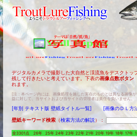
デジタルカメラで撮影した大自然と渓流魚をデスクトッ
残して行きたいと考えています。下表の
画像点数ボタン
れます。
[注：本ページ内には、画像処理を施した実在のものとは異なる画像
益に対して、当サイトおよび当サイトの管理者は責任を負いません。
[年別 テキスト版 壁紙タイトル一覧]
[画像のＤＬ方
壁紙キーワード検索
（
検索方法の解説
）：
全3301点
26年
25年
24年
23年
22年
21年
20年
19年
18年
17年