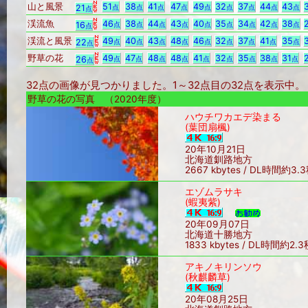
山と風景
51
38
41
47
49
32
37
44
43
21
点
点
点
点
点
点
点
点
点
点
渓流魚
46
38
44
43
40
35
34
42
38
16
点
点
点
点
点
点
点
点
点
点
渓流と風景
49
40
43
48
46
32
37
41
35
22
点
点
点
点
点
点
点
点
点
点
野草の花
49
47
48
48
41
32
35
38
31
26
点
点
点
点
点
点
点
点
点
点
32点の画像が見つかりました。1～32点目の32点を表示
野草の花の写真 （2020年度）
ハウチワカエデ染まる
(葉団扇楓)
20年10月21日
北海道釧路地方
2667 kbytes / DL時間約3.
エゾムラサキ
(蝦夷紫)
20年09月07日
北海道十勝地方
1833 kbytes / DL時間約2.3
アキノキリンソウ
(秋麒麟草)
20年08月25日