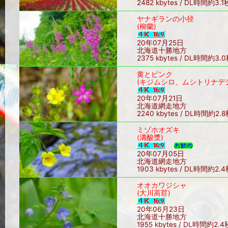
2482 kbytes / DL時間約3.1
ヤナギランの小径
(柳蘭)
20年07月25日
北海道十勝地方
2375 kbytes / DL時間約3.
黄とピンク
(キジムシロ、ムシトリナデ
20年07月21日
北海道網走地方
2240 kbytes / DL時間約2.
ミゾホオズキ
(溝酸漿)
20年07月05日
北海道網走地方
1903 kbytes / DL時間約2.
オオカワジシャ
(大川萵苣)
20年06月23日
北海道十勝地方
1955 kbytes / DL時間約2.4