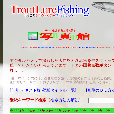
デジタルカメラで撮影した大自然と渓流魚をデスクトッ
残して行きたいと考えています。下表の
画像点数ボタン
れます。
[注：本ページ内には、画像処理を施した実在のものとは異なる画像
益に対して、当サイトおよび当サイトの管理者は責任を負いません。
[年別 テキスト版 壁紙タイトル一覧]
[画像のＤＬ方
壁紙キーワード検索
（
検索方法の解説
）：
全3301点
26年
25年
24年
23年
22年
21年
20年
19年
18年
17年