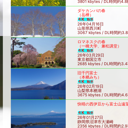
3801 kbytes / DL時間約4.
ダケカンバの春
（岳樺）
26年04月16日
山形県西川町
3067 kbytes / DL時間約3.
ロマネスクの春
（一橋大学、兼松講堂）
26年03月29日
東京都国立市
2685 kbytes / DL時間約3.
旧千円富士
（本栖みち）
26年02月19日
山梨県本栖湖
3675 kbytes / DL時間約4.
快晴の西伊豆から富士山遠
26年01月27日
静岡県沼津市大瀬崎
2356 kbytes / DL時間約2.