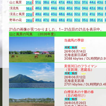
山と風景
51
38
41
47
49
32
37
44
43
21
点
点
点
点
点
点
点
点
点
点
渓流魚
46
38
44
43
40
35
34
42
38
16
点
点
点
点
点
点
点
点
点
点
渓流と風景
49
40
43
48
46
32
37
41
35
22
点
点
点
点
点
点
点
点
点
点
野草の花
49
47
48
48
41
32
35
38
31
26
点
点
点
点
点
点
点
点
点
点
21点の画像が見つかりました。1～21点目の21点を表示中
山と風景の写真 （2026年度）
当歳馬の季節
26年06月14日
北海道新日高町
3088 kbytes / DL時間約3.
美笛河口のフライマン
（支笏湖、恵庭岳）
26年06月12日
北海道支笏湖
2701 kbytes / DL時間約3.
白樺並木の十勝の春
（豆の植付け）
26年05月29日