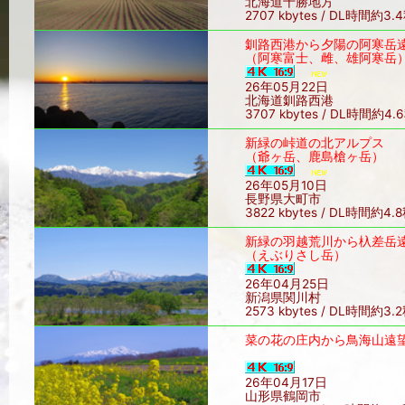
北海道十勝地方
2707 kbytes / DL時間約3.
釧路西港から夕陽の阿寒岳
（阿寒富士、雌、雄阿寒岳
26年05月22日
北海道釧路西港
3707 kbytes / DL時間約4.
新緑の峠道の北アルプス
（爺ヶ岳、鹿島槍ヶ岳）
26年05月10日
長野県大町市
3822 kbytes / DL時間約4.
新緑の羽越荒川から杁差岳
（えぶりさし岳）
26年04月25日
新潟県関川村
2573 kbytes / DL時間約3.
菜の花の庄内から鳥海山遠
26年04月17日
山形県鶴岡市