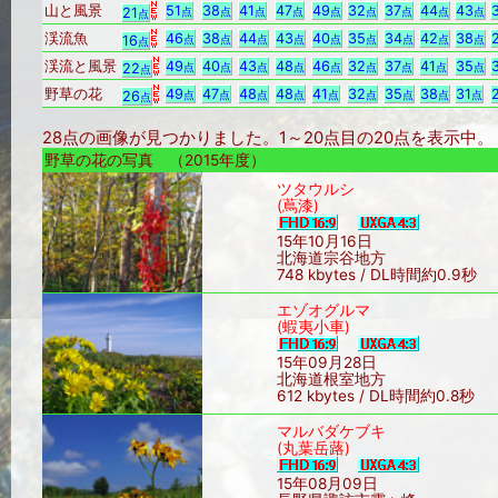
山と風景
51
38
41
47
49
32
37
44
43
21
点
点
点
点
点
点
点
点
点
点
渓流魚
46
38
44
43
40
35
34
42
38
16
点
点
点
点
点
点
点
点
点
点
渓流と風景
49
40
43
48
46
32
37
41
35
22
点
点
点
点
点
点
点
点
点
点
野草の花
49
47
48
48
41
32
35
38
31
26
点
点
点
点
点
点
点
点
点
点
28点の画像が見つかりました。1～20点目の20点を表示
野草の花の写真 （2015年度）
ツタウルシ
(蔦漆)
15年10月16日
北海道宗谷地方
748 kbytes / DL時間約0.9秒
エゾオグルマ
(蝦夷小車)
15年09月28日
北海道根室地方
612 kbytes / DL時間約0.8秒
マルバダケブキ
(丸葉岳蕗)
15年08月09日