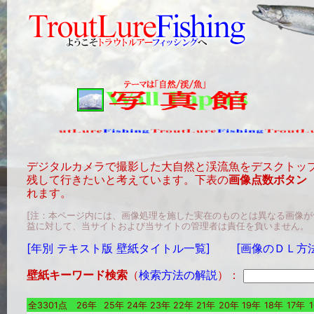
デジタルカメラで撮影した大自然と渓流魚をデスクトッ
残して行きたいと考えています。下表の
画像点数ボタン
れます。
[注：本ページ内には、画像処理を施した実在のものとは異なる画像
益に対して、当サイトおよび当サイトの管理者は責任を負いません。
[年別 テキスト版 壁紙タイトル一覧]
[画像のＤＬ方
壁紙キーワード検索
（
検索方法の解説
）：
全3301点
26年
25年
24年
23年
22年
21年
20年
19年
18年
17年