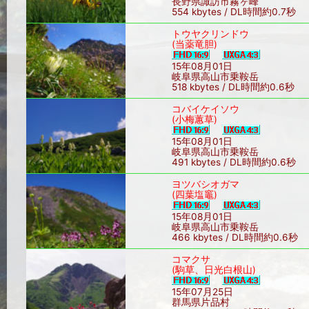
長野県諏訪市霧ヶ峰
554 kbytes / DL時間約0.7秒
トウヤクリンドウ
(当薬竜胆)
15年08月01日
岐阜県高山市乗鞍岳
518 kbytes / DL時間約0.6秒
コバイケイソウ
(小梅蕙草)
15年08月01日
岐阜県高山市乗鞍岳
491 kbytes / DL時間約0.6秒
ヨツバシオガマ
(四葉塩竈)
15年08月01日
岐阜県高山市乗鞍岳
466 kbytes / DL時間約0.6秒
コマクサ
(駒草、日光白根山)
15年07月25日
群馬県片品村