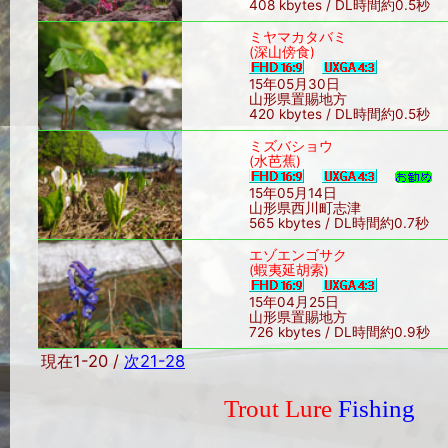
408 kbytes / DL時間約0.5秒
ミヤマカタバミ
(深山傍食)
15年05月30日
山形県置賜地方
420 kbytes / DL時間約0.5秒
ミズバショウ
(水芭蕉)
15年05月14日
山形県西川町志津
565 kbytes / DL時間約0.7秒
エゾエンゴサク
(蝦夷延胡索)
15年04月25日
山形県置賜地方
726 kbytes / DL時間約0.9秒
現在1-20 /
次21-28
Trout Lure
Fishing
Sin