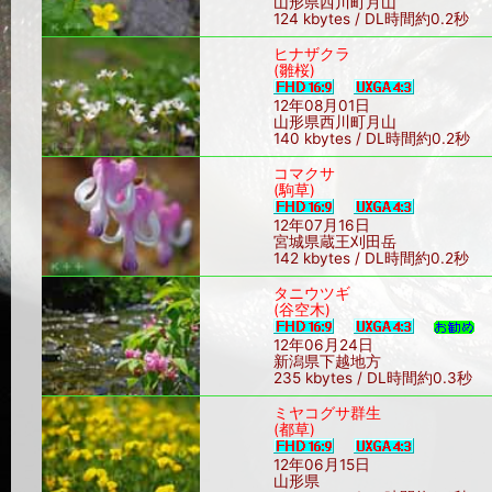
山形県西川町月山
124 kbytes / DL時間約0.2秒
ヒナザクラ
(雛桜)
12年08月01日
山形県西川町月山
140 kbytes / DL時間約0.2秒
コマクサ
(駒草)
12年07月16日
宮城県蔵王刈田岳
142 kbytes / DL時間約0.2秒
タニウツギ
(谷空木)
12年06月24日
新潟県下越地方
235 kbytes / DL時間約0.3秒
ミヤコグサ群生
(都草)
12年06月15日
山形県