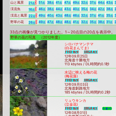
山と風景
51
38
41
47
49
32
37
44
43
21
点
点
点
点
点
点
点
点
点
点
渓流魚
46
38
44
43
40
35
34
42
38
16
点
点
点
点
点
点
点
点
点
点
渓流と風景
49
40
43
48
46
32
37
41
35
22
点
点
点
点
点
点
点
点
点
点
野草の花
49
47
48
48
41
32
35
38
31
26
点
点
点
点
点
点
点
点
点
点
33点の画像が見つかりました。1～20点目の20点を表示
野草の花の写真 （2012年度）
シロバナマンテマ
(白花まんてま)
12年09月25日
北海道十勝地方
113 kbytes / DL時間約0.1秒
水辺に映える梅の花
(梅花藻)
12年09月03日
北海道釧路地方
185 kbytes / DL時間約0.2秒
リュウキンカ
(立金花)
12年08月01日