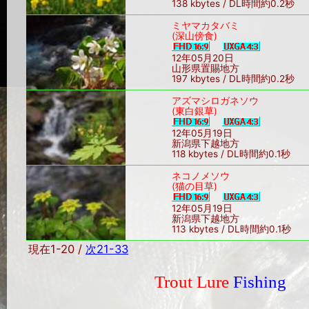
138 kbytes / DL時間約0.2秒
ミヤマカタバミ
(深山傍食)
12年05月20日
山形県置賜地方
197 kbytes / DL時間約0.2秒
アズマシロガネソウ
(東白銀草)
12年05月19日
新潟県下越地方
118 kbytes / DL時間約0.1秒
ネコノメソウ
(猫の目草)
12年05月19日
新潟県下越地方
113 kbytes / DL時間約0.1秒
現在1-20 /
次21-33
Trout Lure
Fishing
Sin