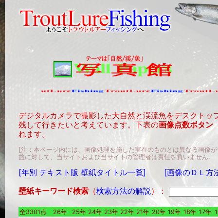
デジタルカメラで撮影した大自然と渓流魚をデスクトッ
残して行きたいと考えています。下表の
画像点数ボタン
れます。
[注：本ページ内には、画像処理を施した実在のものとは異なる画像
益に対して、当サイトおよび当サイトの管理者は責任を負いません。
[年別 テキスト版 壁紙タイトル一覧]
[画像のＤＬ方
壁紙キーワード検索
（
検索方法の解説
）：
全3301点
26年
25年
24年
23年
22年
21年
20年
19年
18年
17年