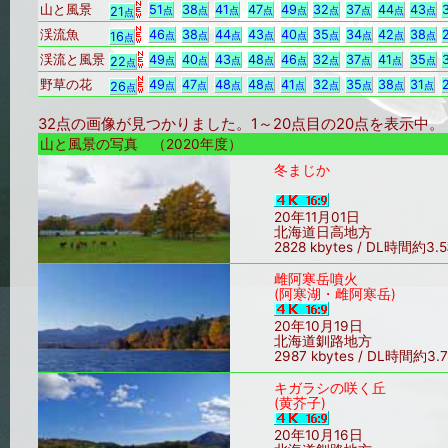
山と風景
51
38
41
47
49
32
37
44
43
21
点
点
点
点
点
点
点
点
点
点
渓流魚
46
38
44
43
40
35
34
42
38
16
点
点
点
点
点
点
点
点
点
点
渓流と風景
49
40
43
48
46
32
37
41
35
22
点
点
点
点
点
点
点
点
点
点
野草の花
49
47
48
48
41
32
35
38
31
26
点
点
点
点
点
点
点
点
点
点
32点の画像が見つかりました。1～20点目の20点を表示
山と風景の写真 （2020年度）
冬まじか
20年11月01日
北海道日高地方
2828 kbytes / DL時間約3.
雌阿寒岳噴火
(阿寒湖・雌阿寒岳)
20年10月19日
北海道釧路地方
2987 kbytes / DL時間約3.
キガラシの咲く丘
(黄芥子)
20年10月16日