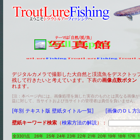
デジタルカメラで撮影した大自然と渓流魚をデスクトッ
残して行きたいと考えています。下表の
画像点数ボタン
れます。
[注：本ページ内には、画像処理を施した実在のものとは異なる画像
益に対して、当サイトおよび当サイトの管理者は責任を負いません。
[年別 テキスト版 壁紙タイトル一覧]
[画像のＤＬ方
壁紙キーワード検索
（
検索方法の解説
）：
全3301点
26年
25年
24年
23年
22年
21年
20年
19年
18年
17年