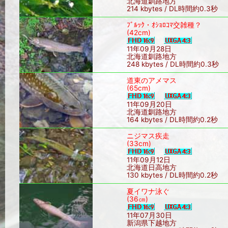
北海道釧路地方
214 kbytes / DL時間約0.3秒
ﾌﾞﾙｯｸ・ｵｼｮﾛｺﾏ交雑種？
(42cm)
11年09月28日
北海道釧路地方
248 kbytes / DL時間約0.3秒
道東のアメマス
(65cm)
11年09月20日
北海道釧路地方
164 kbytes / DL時間約0.2秒
ニジマス疾走
(33cm)
11年09月12日
北海道日高地方
130 kbytes / DL時間約0.2秒
夏イワナ泳ぐ
(36㎝)
11年07月30日
新潟県下越地方