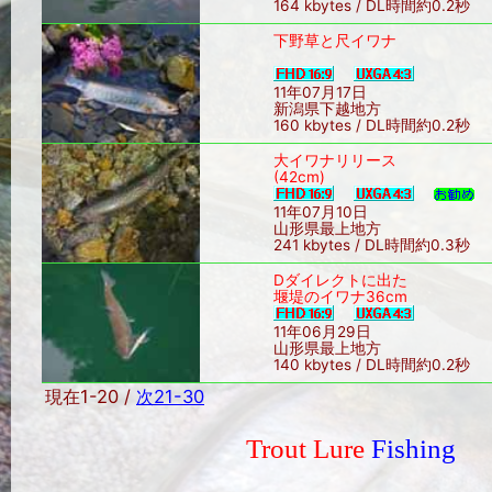
164 kbytes / DL時間約0.2秒
下野草と尺イワナ
11年07月17日
新潟県下越地方
160 kbytes / DL時間約0.2秒
大イワナリリース
(42cm)
11年07月10日
山形県最上地方
241 kbytes / DL時間約0.3秒
Dダイレクトに出た
堰堤のイワナ36cm
11年06月29日
山形県最上地方
140 kbytes / DL時間約0.2秒
現在1-20 /
次21-30
Trout Lure
Fishing
Sin