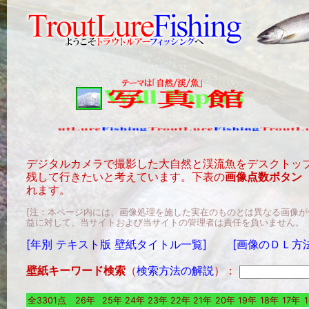
デジタルカメラで撮影した大自然と渓流魚をデスクトッ
残して行きたいと考えています。下表の
画像点数ボタン
れます。
[注：本ページ内には、画像処理を施した実在のものとは異なる画像
益に対して、当サイトおよび当サイトの管理者は責任を負いません。
[年別 テキスト版 壁紙タイトル一覧]
[画像のＤＬ方
壁紙キーワード検索
（
検索方法の解説
）：
全3301点
26年
25年
24年
23年
22年
21年
20年
19年
18年
17年