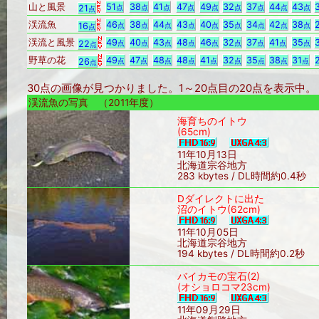
山と風景
51
38
41
47
49
32
37
44
43
21
点
点
点
点
点
点
点
点
点
点
渓流魚
46
38
44
43
40
35
34
42
38
16
点
点
点
点
点
点
点
点
点
点
渓流と風景
49
40
43
48
46
32
37
41
35
22
点
点
点
点
点
点
点
点
点
点
野草の花
49
47
48
48
41
32
35
38
31
26
点
点
点
点
点
点
点
点
点
点
30点の画像が見つかりました。1～20点目の20点を表示
渓流魚の写真 （2011年度）
海育ちのイトウ
(65cm)
11年10月13日
北海道宗谷地方
283 kbytes / DL時間約0.4秒
Dダイレクトに出た
沼のイトウ(62cm)
11年10月05日
北海道宗谷地方
194 kbytes / DL時間約0.2秒
バイカモの宝石(2)
(オショロコマ23cm)
11年09月29日