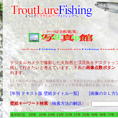
デジタルカメラで撮影した大自然と渓流魚をデスクトッ
残して行きたいと考えています。下表の
画像点数ボタン
れます。
[注：本ページ内には、画像処理を施した実在のものとは異なる画像
益に対して、当サイトおよび当サイトの管理者は責任を負いません。
[年別 テキスト版 壁紙タイトル一覧]
[画像のＤＬ方
壁紙キーワード検索
（
検索方法の解説
）：
全3301点
26年
25年
24年
23年
22年
21年
20年
19年
18年
17年