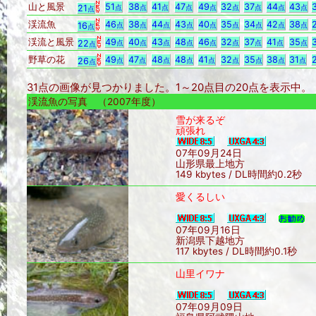
山と風景
51
38
41
47
49
32
37
44
43
21
点
点
点
点
点
点
点
点
点
点
渓流魚
46
38
44
43
40
35
34
42
38
16
点
点
点
点
点
点
点
点
点
点
渓流と風景
49
40
43
48
46
32
37
41
35
22
点
点
点
点
点
点
点
点
点
点
野草の花
49
47
48
48
41
32
35
38
31
26
点
点
点
点
点
点
点
点
点
点
31点の画像が見つかりました。1～20点目の20点を表示中
渓流魚の写真 （2007年度）
雪が来るぞ
頑張れ
07年09月24日
山形県最上地方
149 kbytes / DL時間約0.2秒
愛くるしい
07年09月16日
新潟県下越地方
117 kbytes / DL時間約0.1秒
山里イワナ
07年09月09日