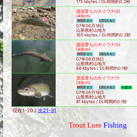
175 kbytes / DL時間約0.2秒
源流育ちの大イワナ(5)
(48cm)
07年06月18日
山形県村山地方
165 kbytes / DL時間約0.2秒
源流育ちの大イワナ(3)
(48cm)
07年06月18日
山形県村山地方
68 kbytes / DL時間約0.1秒
源流育ちの大イワナ(1)
(48cm)
07年06月18日
山形県村山地方
81 kbytes / DL時間約0.1秒
現在1-20 /
次21-31
Trout Lure
Fishing
Sin