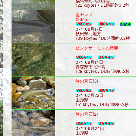
福島県阿武隈山地
122 kbytes / DL時間約0.2秒
夏ヤマメ
(26cm)
07年08月17日
秋田県北地方
139 kbytes / DL時間約0.2秒
ピンクサーモンの産卵
07年08月14日
青森県下北半島
129 kbytes / DL時間約0.2秒
峪の宝石(3)
07年07月22日
山形県
151 kbytes / DL時間約0.2秒
峪の宝石(2)
07年06月24日
山形県