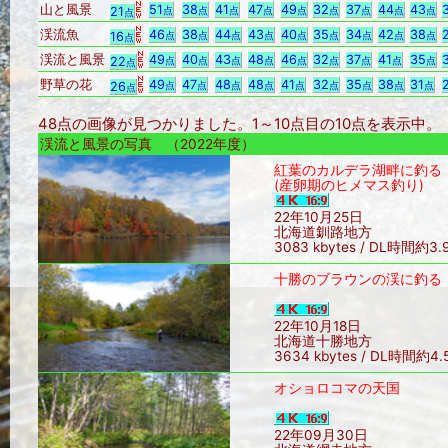
山と風景
51
38
41
47
49
32
37
44
43
21
点
点
点
点
点
点
点
点
点
点
渓流魚
46
38
44
43
40
35
34
42
38
16
点
点
点
点
点
点
点
点
点
点
渓流と風景
49
40
43
48
46
32
37
41
35
22
点
点
点
点
点
点
点
点
点
点
野草の花
49
47
48
48
41
32
35
38
31
26
点
点
点
点
点
点
点
点
点
点
48点の画像が見つかりました。1～10点目の10点を表示中
渓流と風景の写真 （2022年度）
紅葉のカルデラ湖畔に釣る
(産卵期のヒメマス釣り)
22年10月25日
北海道釧路地方
3083 kbytes / DL時間約3
十勝のブラウンの渓に釣る
22年10月18日
北海道十勝地方
3634 kbytes / DL時間約4
オショロコマの天国
22年09月30日