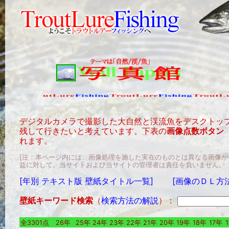
デジタルカメラで撮影した大自然と渓流魚をデスクトッ
残して行きたいと考えています。下表の
画像点数ボタン
れます。
[注：本ページ内には、画像処理を施した実在のものとは異なる画像
益に対して、当サイトおよび当サイトの管理者は責任を負いません。
[年別 テキスト版 壁紙タイトル一覧]
[画像のＤＬ方
壁紙キーワード検索
（
検索方法の解説
）：
全3301点
26年
25年
24年
23年
22年
21年
20年
19年
18年
17年