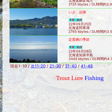
北海道網走地方
3135 kbytes / DL時間約3.
いざ、出陣
22年09月25日
北海道阿寒湖
2765 kbytes / DL時間約3.
定置網の季節
22年09月08日
北海道知床半島
3445 kbytes / DL時間約4
現在1-10 /
次11-20
/
21-30
/
31-40
/
41-48
Trout Lure
Fishing
Sin