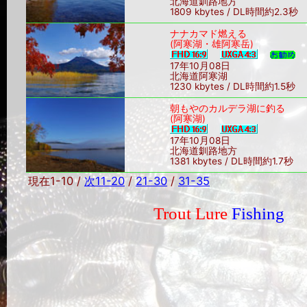
北海道釧路地方
1809 kbytes / DL時間約2.3秒
ナナカマド燃える
(阿寒湖・雄阿寒岳)
17年10月08日
北海道阿寒湖
1230 kbytes / DL時間約1.5秒
朝もやのカルデラ湖に釣る
(阿寒湖)
17年10月08日
北海道釧路地方
1381 kbytes / DL時間約1.7秒
現在1-10 /
次11-20
/
21-30
/
31-35
Trout Lure
Fishing
Sin