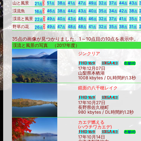
山と風景
51
38
41
47
49
32
37
44
43
21
点
点
点
点
点
点
点
点
点
点
渓流魚
46
38
44
43
40
35
34
42
38
16
点
点
点
点
点
点
点
点
点
点
渓流と風景
49
40
43
48
46
32
37
41
35
22
点
点
点
点
点
点
点
点
点
点
野草の花
49
47
48
48
41
32
35
38
31
26
点
点
点
点
点
点
点
点
点
点
35点の画像が見つかりました。1～10点目の10点を表示中
渓流と風景の写真 （2017年度）
ジンクリア
17年12月07日
山梨県本栖湖
1008 kbytes / DL時間約1.3秒
鏡面の八千穂レイク
17年10月27日
長野県佐久穂町
980 kbytes / DL時間約1.2秒
カエデ燃える
(ハウチワカエデ)
17年10月14日