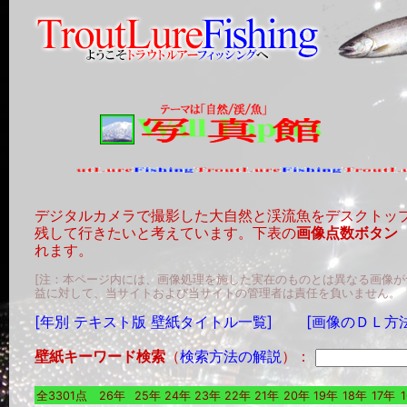
デジタルカメラで撮影した大自然と渓流魚をデスクトッ
残して行きたいと考えています。下表の
画像点数ボタン
れます。
[注：本ページ内には、画像処理を施した実在のものとは異なる画像
益に対して、当サイトおよび当サイトの管理者は責任を負いません。
[年別 テキスト版 壁紙タイトル一覧]
[画像のＤＬ方
壁紙キーワード検索
（
検索方法の解説
）：
全3301点
26年
25年
24年
23年
22年
21年
20年
19年
18年
17年