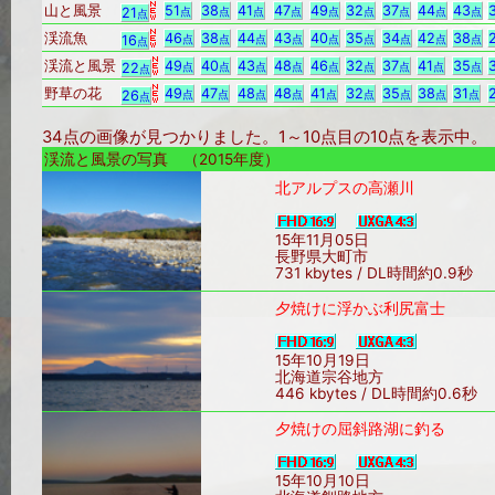
山と風景
51
38
41
47
49
32
37
44
43
21
点
点
点
点
点
点
点
点
点
点
渓流魚
46
38
44
43
40
35
34
42
38
16
点
点
点
点
点
点
点
点
点
点
渓流と風景
49
40
43
48
46
32
37
41
35
22
点
点
点
点
点
点
点
点
点
点
野草の花
49
47
48
48
41
32
35
38
31
26
点
点
点
点
点
点
点
点
点
点
34点の画像が見つかりました。1～10点目の10点を表示中
渓流と風景の写真 （2015年度）
北アルプスの高瀬川
15年11月05日
長野県大町市
731 kbytes / DL時間約0.9秒
夕焼けに浮かぶ利尻富士
15年10月19日
北海道宗谷地方
446 kbytes / DL時間約0.6秒
夕焼けの屈斜路湖に釣る
15年10月10日