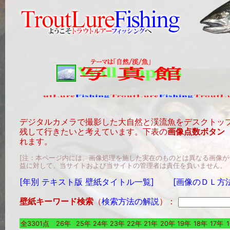
デジタルカメラで撮影した大自然と渓流魚をデスクトッ
残して行きたいと考えています。下表の
画像点数ボタン
れます。
[注：本ページ内には、画像処理を施した実在のものとは異なる画像
益に対して、当サイトおよび当サイトの管理者は責任を負いません。
[年別 テキスト版 壁紙タイトル一覧]
[画像のＤＬ方
壁紙キーワード検索
（
検索方法の解説
）：
全3301点
26年
25年
24年
23年
22年
21年
20年
19年
18年
17年