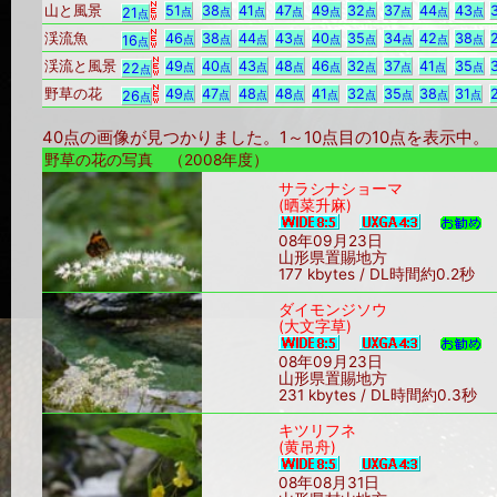
山と風景
51
38
41
47
49
32
37
44
43
21
点
点
点
点
点
点
点
点
点
点
渓流魚
46
38
44
43
40
35
34
42
38
16
点
点
点
点
点
点
点
点
点
点
渓流と風景
49
40
43
48
46
32
37
41
35
22
点
点
点
点
点
点
点
点
点
点
野草の花
49
47
48
48
41
32
35
38
31
26
点
点
点
点
点
点
点
点
点
点
40点の画像が見つかりました。1～10点目の10点を表示中
野草の花の写真 （2008年度）
サラシナショーマ
(晒菜升麻)
08年09月23日
山形県置賜地方
177 kbytes / DL時間約0.2秒
ダイモンジソウ
(大文字草)
08年09月23日
山形県置賜地方
231 kbytes / DL時間約0.3秒
キツリフネ
(黄吊舟)
08年08月31日