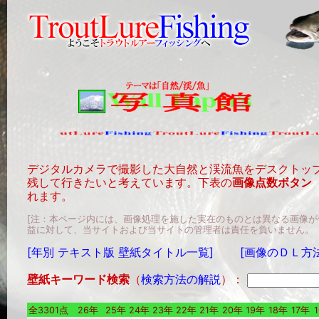
デジタルカメラで撮影した大自然と渓流魚をデスクトッ
残して行きたいと考えています。下表の
画像点数ボタン
れます。
[注：本ページ内には、画像処理を施した実在のものとは異なる画像
益に対して、当サイトおよび当サイトの管理者は責任を負いません。
[年別 テキスト版 壁紙タイトル一覧]
[画像のＤＬ方
壁紙キーワード検索
（
検索方法の解説
）：
全3301点
26年
25年
24年
23年
22年
21年
20年
19年
18年
17年