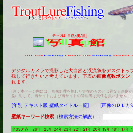
デジタルカメラで撮影した大自然と渓流魚をデスクトッ
残して行きたいと考えています。下表の
画像点数ボタン
れます。
[注：本ページ内には、画像処理を施した実在のものとは異なる画像
益に対して、当サイトおよび当サイトの管理者は責任を負いません。
[年別 テキスト版 壁紙タイトル一覧]
[画像のＤＬ方
壁紙キーワード検索
（
検索方法の解説
）：
全3301点
26年
25年
24年
23年
22年
21年
20年
19年
18年
17年