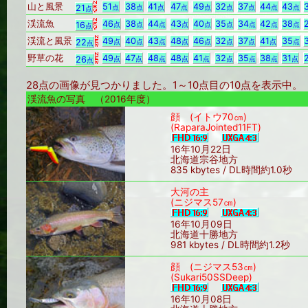
山と風景
51
38
41
47
49
32
37
44
43
21
点
点
点
点
点
点
点
点
点
点
渓流魚
46
38
44
43
40
35
34
42
38
16
点
点
点
点
点
点
点
点
点
点
渓流と風景
49
40
43
48
46
32
37
41
35
22
点
点
点
点
点
点
点
点
点
点
野草の花
49
47
48
48
41
32
35
38
31
26
点
点
点
点
点
点
点
点
点
点
28点の画像が見つかりました。1～10点目の10点を表示中
渓流魚の写真 （2016年度）
顔 (イトウ70㎝)
(RaparaJointed11FT)
16年10月22日
北海道宗谷地方
835 kbytes / DL時間約1.0秒
大河の主
(ニジマス57㎝)
16年10月09日
北海道十勝地方
981 kbytes / DL時間約1.2秒
顔 (ニジマス53㎝)
(Sukari50SSDeep)
16年10月08日